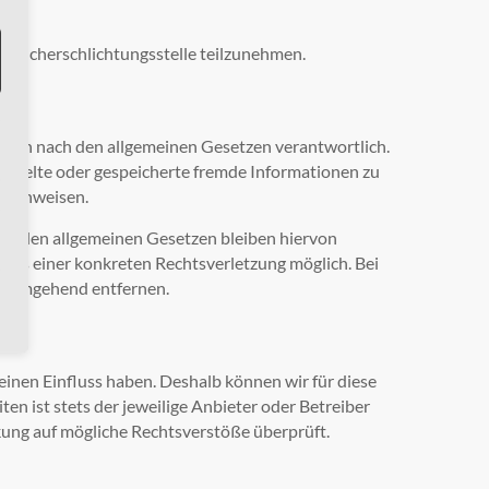
erbraucherschlichtungsstelle teilzunehmen.
Seiten nach den allgemeinen Gesetzen verantwortlich.
rmittelte oder gespeicherte fremde Informationen zu
t hinweisen.
ch den allgemeinen Gesetzen bleiben hiervon
tnis einer konkreten Rechtsverletzung möglich. Bei
e umgehend entfernen.
einen Einfluss haben. Deshalb können wir für diese
en ist stets der jeweilige Anbieter oder Betreiber
nkung auf mögliche Rechtsverstöße überprüft.