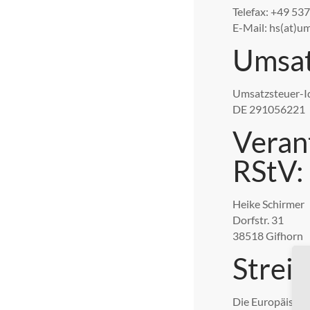
Telefax: +49 5
E-Mail: hs(at)u
Umsat
Umsatzsteuer-I
DE 291056221
Verant
RStV:
Heike Schirmer
Dorfstr. 31
38518 Gifhorn
Streit
Die Europäische 