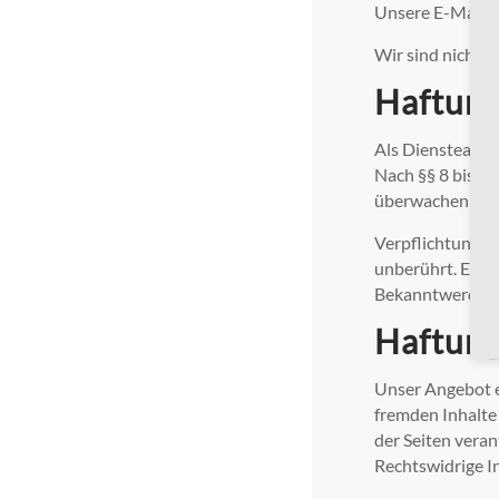
Unsere E-Mail-A
Wir sind nicht b
Haftung
Als Diensteanbi
Nach §§ 8 bis 10
überwachen oder
Verpflichtungen
unberührt. Eine
Bekanntwerden 
Haftung
Unser Angebot en
fremden Inhalte 
der Seiten vera
Rechtswidrige I