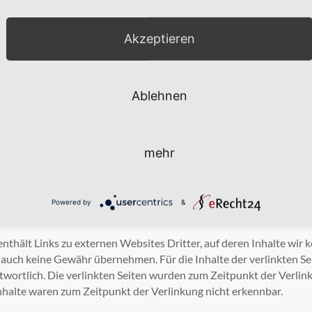
dresse finden Sie oben im Impressum.
ereit oder verpflichtet, an Streitbeilegungsverfahren vor einer V
Akzeptieren
 für Inhalte
eter sind wir gemäß § 7 Abs.1 TMG für eigene Inhalte auf diesen 
Ablehnen
 TMG sind wir als Diensteanbieter jedoch nicht verpflichtet, übe
 nach Umständen zu forschen, die auf eine rechtswidrige Tätigkei
 zur Entfernung oder Sperrung der Nutzung von Informationen na
mehr
 diesbezügliche Haftung ist jedoch erst ab dem Zeitpunkt der Kenn
von entsprechenden Rechtsverletzungen werden wir diese Inhalt
Powered by
&
 für Links
thält Links zu externen Websites Dritter, auf deren Inhalte wir k
auch keine Gewähr übernehmen. Für die Inhalte der verlinkten Seit
ntwortlich. Die verlinkten Seiten wurden zum Zeitpunkt der Verli
nhalte waren zum Zeitpunkt der Verlinkung nicht erkennbar.