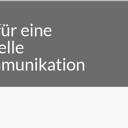
für eine
elle
munikation
g an